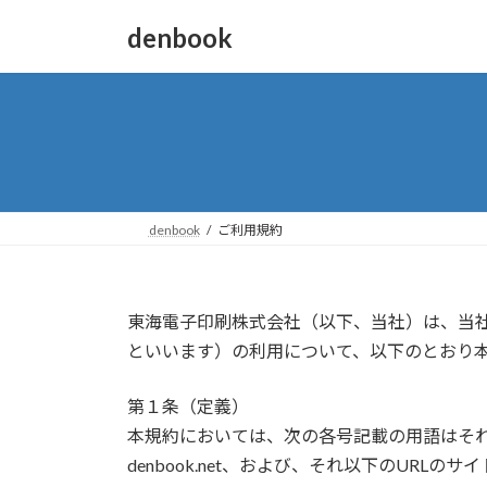
コ
ナ
denbook
ン
ビ
テ
ゲ
ン
ー
ツ
シ
へ
ョ
ス
ン
キ
に
ッ
移
denbook
ご利用規約
プ
動
東海電子印刷株式会社（以下、当社）は、当社が
といいます）の利用について、以下のとおり
第１条（定義）
本規約においては、次の各号記載の用語はそ
denbook.net、および、それ以下のUR