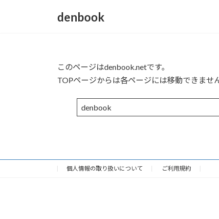
コ
ナ
denbook
ン
ビ
テ
ゲ
ン
ー
ツ
シ
へ
ョ
このページはdenbook.netです。
ス
ン
TOPページからは各ページには移動できませ
キ
に
ッ
移
denb
ook
プ
動
個人情報の取り扱いについて
ご利用規約