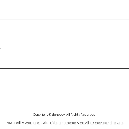
ん。
Copyright © denbook All Rights Reserved.
Powered by
WordPress
with
Lightning Theme
&
VK All in One Expansion Unit